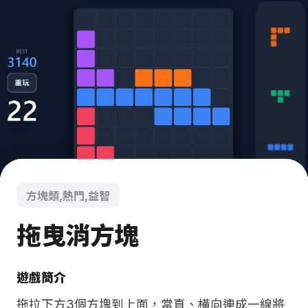
方塊類,熱門,益智
拖曳消方塊
遊戲簡介
拖拉下方3個方塊到上面，當直、橫向連成一線將