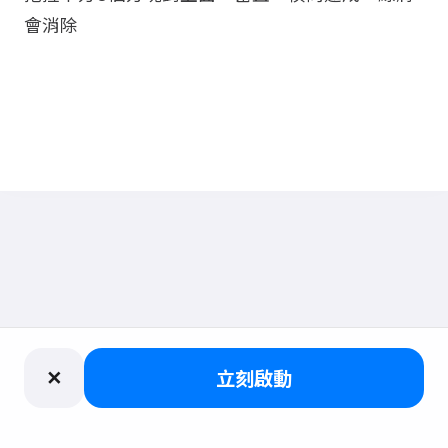
會消除
✕
立刻啟動