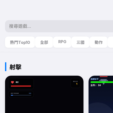
RPG
熱門Top10
全部
三國
動作
射擊