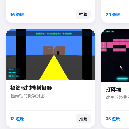
彈追蹤距離與
能產生負面
16 遊玩
20 遊玩
推薦
速），圖示
極簡戰鬥機模擬器
打磚塊
極簡戰鬥機模擬器
改良於經典
13 遊玩
35 遊玩
推薦