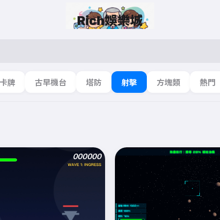
Rich娛樂城
卡牌
古早機台
塔防
射擊
方塊類
熱門