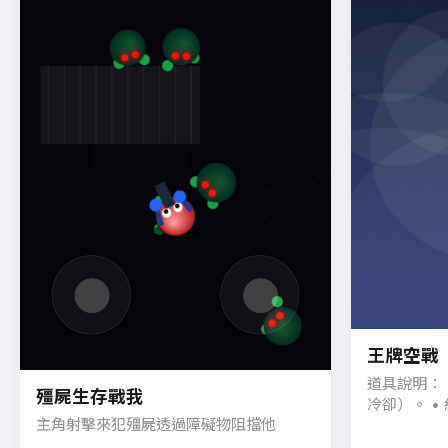
王牌空戰
道具說明： 
殭屍生存戰我
冷卻）。 • 
主角射擊來犯殭屍透過障礙物阻擋他
色 (H)： 
人的靈敏度與