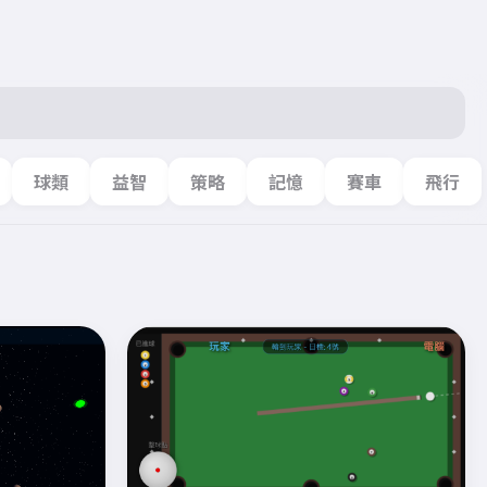
球類
益智
策略
記憶
賽車
飛行