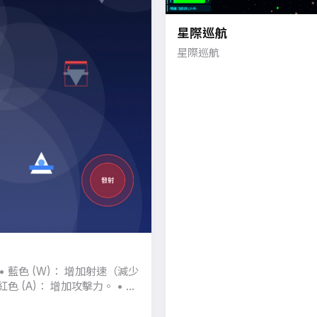
星際巡航
星際巡航
• 藍色 (W)： 增加射速（減少
紅色 (A)： 增加攻擊力。 • 綠
恢復血量。 • 紫色 (S)： 降低敵
彈速。 • 黃色 (D)： 增加導