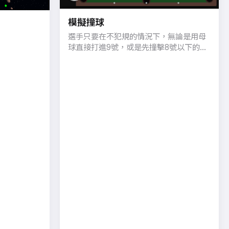
模擬撞球
選手只要在不犯規的情況下，無論是用母
球直接打進9號，或是先撞擊8號以下的子
球再把9號球打進袋（此稱組合球），都算
是贏得當局勝利。