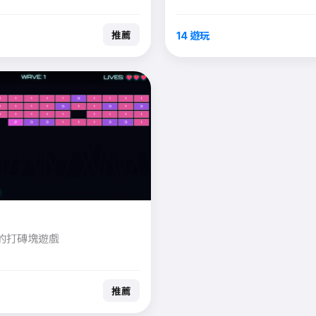
靈活性。 • 注意： 道具也可
效果（如減少血量或降低射
14 遊玩
推薦
會以閃爍或特定顏色區分。
的打磚塊遊戲
推薦